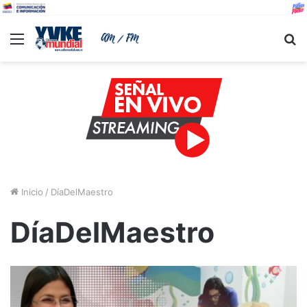
Menu
B
Inicio
/
DíaDelMaestro
DíaDelMaestro