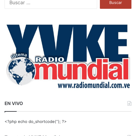
u
s
c
a
r
:
EN VIVO
<?php echo do_shortcode(‘‘); ?>