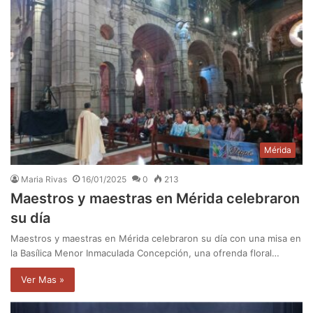
Mérida
Maria Rivas
16/01/2025
0
213
Maestros y maestras en Mérida celebraron
su día
Maestros y maestras en Mérida celebraron su día con una misa en
la Basílica Menor Inmaculada Concepción, una ofrenda floral…
Ver Mas »