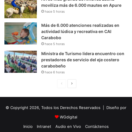
moviliza más de 6.000 mautes en Apure
hace 5 horas
Más de 6.000 atenciones realizadas en
actividad lúdica y recreativa en CAI
Carabobo
hace 5 horas
Ministra de Turismo lidera encuentro con
prestadores de servicio del eje costero
carabobeño
hace 6 horas
P
S
á
i
g
g
© Copyright 2026, Todos los Derechos Reservados | Diseño por
i
u
n
i
WGdigital
a
e
Inicio
Intranet
Audio en Vivo
Contáctenos