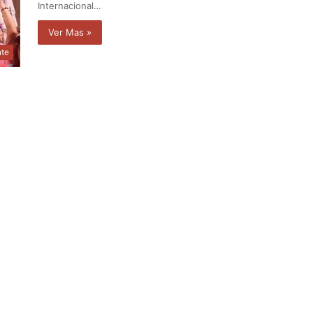
Internacional…
Ver Mas »
nte