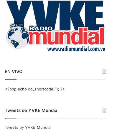
r
:
EN VIVO
<?php echo do_shortcode(‘‘); ?>
Tweets de YVKE Mundial
Tweets by YVKE_Mundial