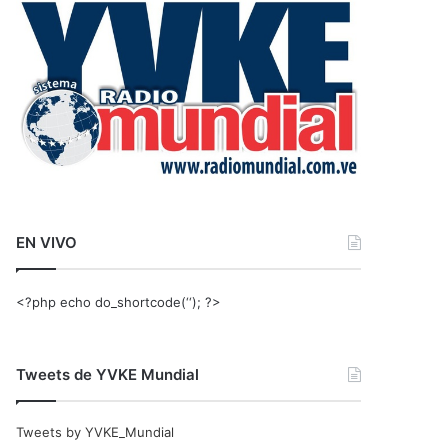
r
:
EN VIVO
<?php echo do_shortcode(‘‘); ?>
Tweets de YVKE Mundial
Tweets by YVKE_Mundial