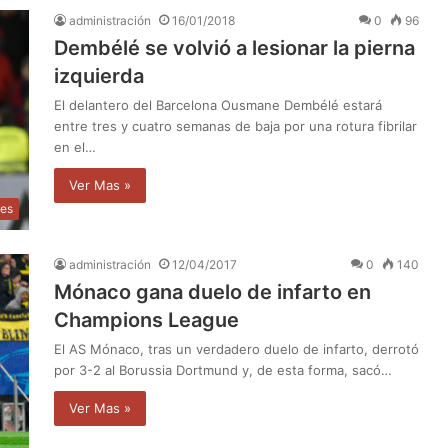
administración
16/01/2018
0
96
Dembélé se volvió a lesionar la pierna
izquierda
El delantero del Barcelona Ousmane Dembélé estará
entre tres y cuatro semanas de baja por una rotura fibrilar
en el…
Ver Mas »
tes
administración
12/04/2017
0
140
Mónaco gana duelo de infarto en
Champions League
El AS Mónaco, tras un verdadero duelo de infarto, derrotó
por 3-2 al Borussia Dortmund y, de esta forma, sacó…
Ver Mas »