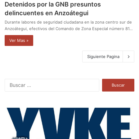
Detenidos por la GNB presuntos
delincuentes en Anzoátegui
Durante labores de seguridad ciudadana en la zona centro sur de
Anzoátegui, efectivos del Comando de Zona Especial número 81…
Ver Mas »
Siguiente Pagina
B
u
s
c
a
r
: