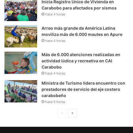
Inicia Registro Único de Vivienda en
Carabobo para afectados por sismos
hace 4 horas
Arreo más grande de América Latina
moviliza más de 6.000 mautes en Apure
hace 4 horas
Más de 6.000 atenciones realizadas en
actividad lúdica y recreativa en CAI
Carabobo
hace 4 horas
Ministra de Turismo lidera encuentro con
prestadores de servicio del eje costero
carabobeño
hace 5 horas
P
S
á
i
g
g