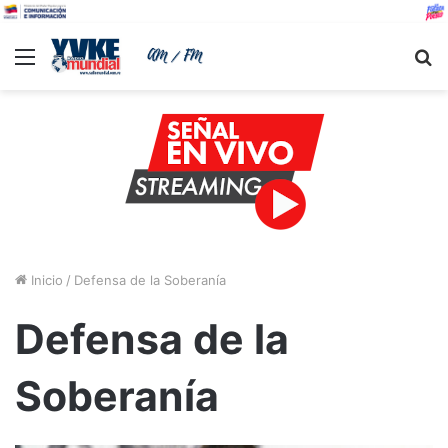
Menu
B
Inicio
/
Defensa de la Soberanía
Defensa de la
Soberanía