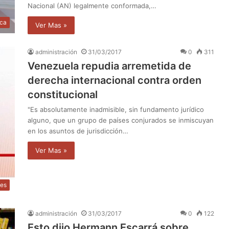
Nacional (AN) legalmente conformada,…
ica
Ver Mas »
administración
31/03/2017
0
311
Venezuela repudia arremetida de
derecha internacional contra orden
constitucional
"Es absolutamente inadmisible, sin fundamento jurídico
alguno, que un grupo de países conjurados se inmiscuyan
en los asuntos de jurisdicción…
Ver Mas »
les
administración
31/03/2017
0
122
Esto dijo Hermann Escarrá sobre