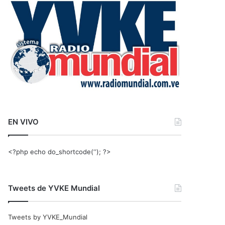
r
:
EN VIVO
<?php echo do_shortcode(‘‘); ?>
Tweets de YVKE Mundial
Tweets by YVKE_Mundial