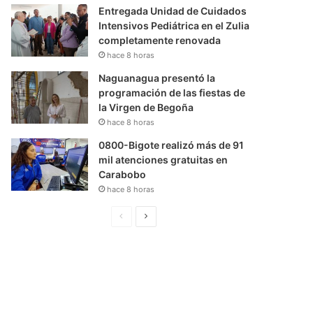
Entregada Unidad de Cuidados
Intensivos Pediátrica en el Zulia
completamente renovada
hace 8 horas
Naguanagua presentó la
programación de las fiestas de
la Virgen de Begoña
hace 8 horas
0800-Bigote realizó más de 91
mil atenciones gratuitas en
Carabobo
hace 8 horas
P
S
á
i
g
g
i
u
n
i