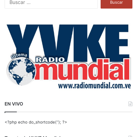
u
s
c
a
r
:
EN VIVO
<?php echo do_shortcode(‘‘); ?>