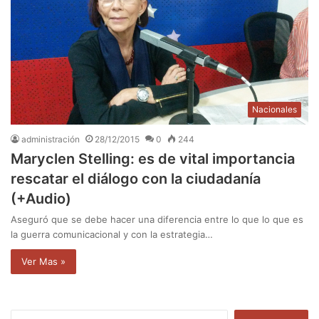
Nacionales
administración
28/12/2015
0
244
Maryclen Stelling: es de vital importancia
rescatar el diálogo con la ciudadanía
(+Audio)
Aseguró que se debe hacer una diferencia entre lo que lo que es
la guerra comunicacional y con la estrategia…
Ver Mas »
B