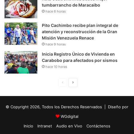
tumbarrancho de Maracaibo
hace 6 horas
Pito Cachimbo recibe plan integral de
atención y reconstrucción de la Gran
Misión Venezuela Renace
hace 9 horas
Inicia Registro Único de Vivienda en
Carabobo para afectados por sismos
hace 10 horas
P
S
á
i
g
g
© Copyright 2026, Todos los Derechos Reservados | Diseño por
i
u
n
i
WGdigital
a
e
Inicio
Intranet
Audio en Vivo
Contáctenos
A
n