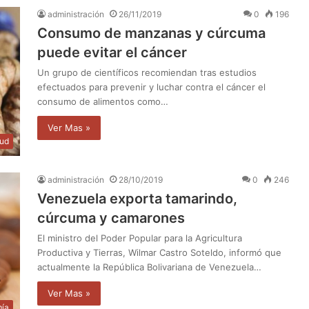
administración
26/11/2019
0
196
Consumo de manzanas y cúrcuma
puede evitar el cáncer
Un grupo de científicos recomiendan tras estudios
efectuados para prevenir y luchar contra el cáncer el
consumo de alimentos como…
Ver Mas »
lud
administración
28/10/2019
0
246
Venezuela exporta tamarindo,
cúrcuma y camarones
El ministro del Poder Popular para la Agricultura
Productiva y Tierras, Wilmar Castro Soteldo, informó que
actualmente la República Bolivariana de Venezuela…
Ver Mas »
ía