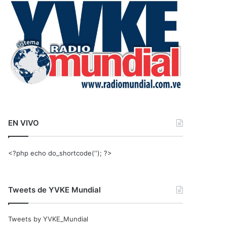
r
:
EN VIVO
<?php echo do_shortcode(‘‘); ?>
Tweets de YVKE Mundial
Tweets by YVKE_Mundial