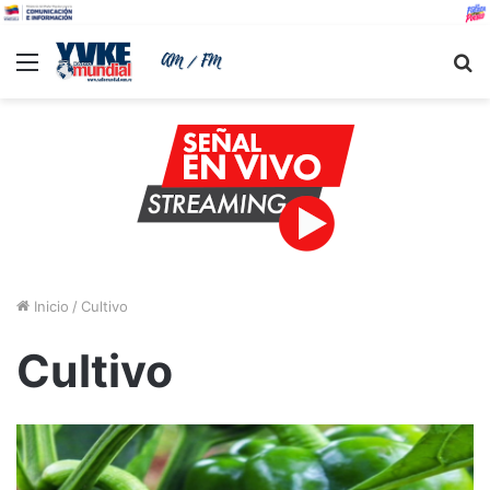
Menu
B
Inicio
/
Cultivo
Cultivo