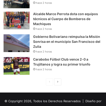
hace 2 horas
Alcalde Marco Perrota dota con equipos
técnicos al Cuerpo de Bomberos de
Machiques
hace 2 horas
Gobierno Bolivariano reimpulsa la Misión
Sonrisa en el municipio San Francisco del
Zulia
hace 2 horas
Carabobo Fútbol Club vence 2-0 a
Trujillanos y logra su primer triunfo
hace 2 horas
P
S
á
i
g
g
© Copyright 2026, Todos los Derechos Reservados | Diseño por
i
u