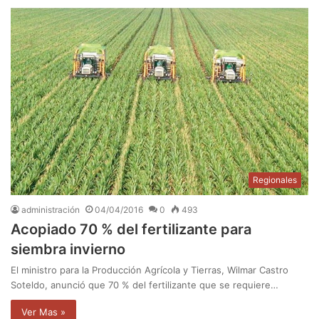
Regionales
administración
04/04/2016
0
493
Acopiado 70 % del fertilizante para
siembra invierno
El ministro para la Producción Agrícola y Tierras, Wilmar Castro
Soteldo, anunció que 70 % del fertilizante que se requiere…
Ver Mas »