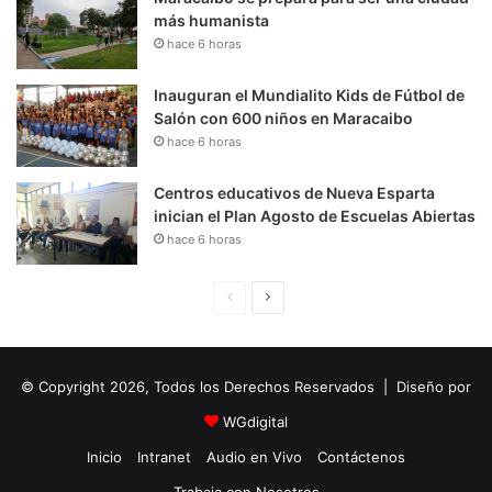
más humanista
hace 6 horas
Inauguran el Mundialito Kids de Fútbol de
Salón con 600 niños en Maracaibo
hace 6 horas
Centros educativos de Nueva Esparta
inician el Plan Agosto de Escuelas Abiertas
hace 6 horas
P
S
á
i
g
g
© Copyright 2026, Todos los Derechos Reservados | Diseño por
i
u
n
i
WGdigital
a
e
Inicio
Intranet
Audio en Vivo
Contáctenos
A
n
Trabaja con Nosotros