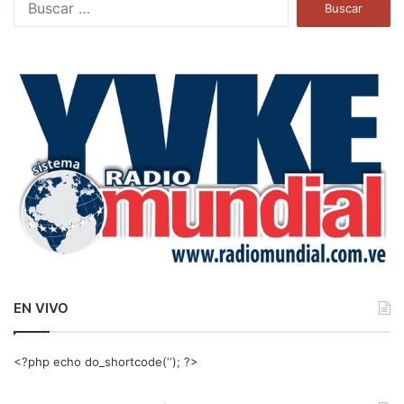
u
s
c
a
r
:
EN VIVO
<?php echo do_shortcode(‘‘); ?>