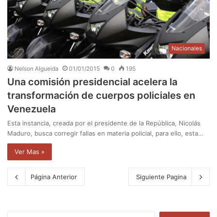
Nacionales
Nelson Algueida
01/01/2015
0
195
Una comisión presidencial acelera la
transformación de cuerpos policiales en
Venezuela
Esta instancia, creada por el presidente de la República, Nicolás
Maduro, busca corregir fallas en materia policial, para ello, esta…
Ver Mas »
Página Anterior
Siguiente Pagina
B