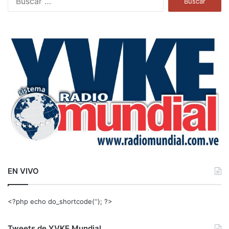
u
s
c
a
r
:
EN VIVO
<?php echo do_shortcode(‘‘); ?>
Tweets de YVKE Mundial