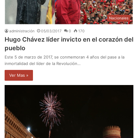
Nacionales
administración
05/03/2017
0
170
Hugo Chávez líder invicto en el corazón del
pueblo
Este 5 de marzo de 2017, se conmemoran 4 años del pase a la
inmortalidad del líder de la Revolución…
Ver Mas »