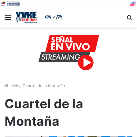
Menu
B
Inicio
/
Cuartel de la Montaña
Cuartel de la
Montaña