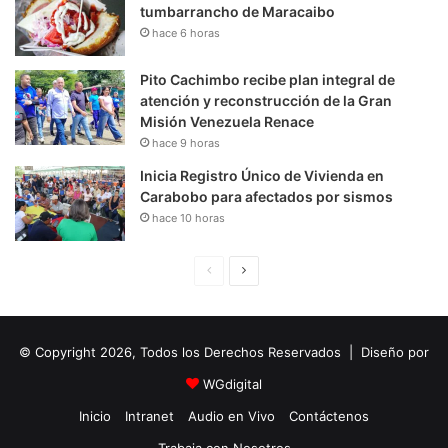
tumbarrancho de Maracaibo
hace 6 horas
Pito Cachimbo recibe plan integral de
atención y reconstrucción de la Gran
Misión Venezuela Renace
hace 9 horas
Inicia Registro Único de Vivienda en
Carabobo para afectados por sismos
hace 10 horas
P
S
á
i
g
g
© Copyright 2026, Todos los Derechos Reservados | Diseño por
i
u
n
i
WGdigital
a
e
Inicio
Intranet
Audio en Vivo
Contáctenos
A
n
Trabaja con Nosotros