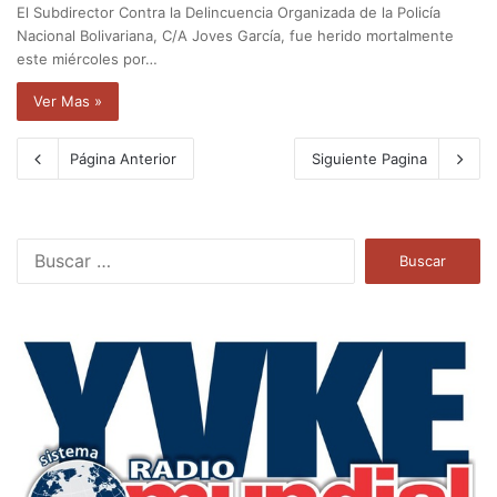
El Subdirector Contra la Delincuencia Organizada de la Policía
Nacional Bolivariana, C/A Joves García, fue herido mortalmente
este miércoles por…
Ver Mas »
Página Anterior
Siguiente Pagina
B
u
s
c
a
r
: