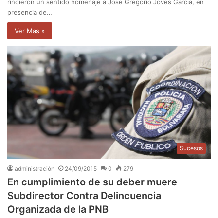
rindieron un sentido homenaje a José Gregorio Joves García, en
presencia de…
Ver Mas »
Sucesos
administración
24/09/2015
0
279
En cumplimiento de su deber muere
Subdirector Contra Delincuencia
Organizada de la PNB