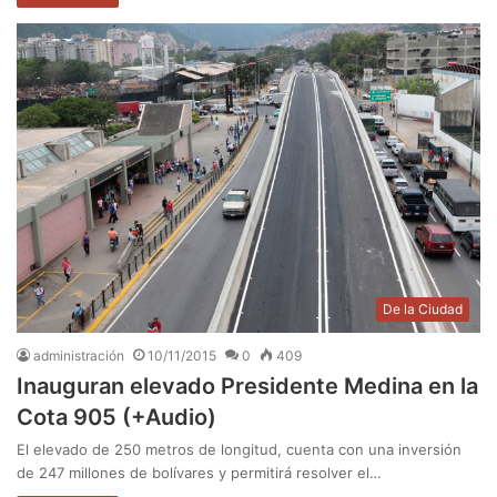
De la Ciudad
administración
10/11/2015
0
409
Inauguran elevado Presidente Medina en la
Cota 905 (+Audio)
El elevado de 250 metros de longitud, cuenta con una inversión
de 247 millones de bolívares y permitirá resolver el…