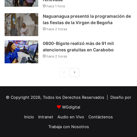
hace 1 hora
Naguanagua presentó la programación de
las fiestas de la Virgen de Begoña
hace 2 horas
0800-Bigote realizó más de 91 mil
atenciones gratuitas en Carabobo
hace 2 horas
P
S
á
i
g
g
© Copyright 2026, Todos los Derechos Reservados | Diseño por
i
u
n
i
WGdigital
a
e
Inicio
Intranet
Audio en Vivo
Contáctenos
A
n
Trabaja con Nosotros
n
t