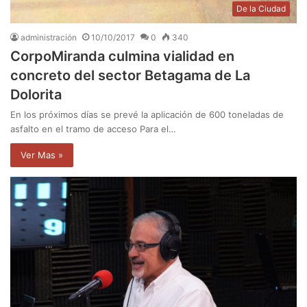
De la Ciudad
administración
10/10/2017
0
340
CorpoMiranda culmina vialidad en
concreto del sector Betagama de La
Dolorita
En los próximos días se prevé la aplicación de 600 toneladas de
asfalto en el tramo de acceso Para el…
Ver Mas »