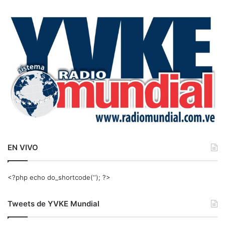
c
a
r
:
EN VIVO
<?php echo do_shortcode(‘‘); ?>
Tweets de YVKE Mundial