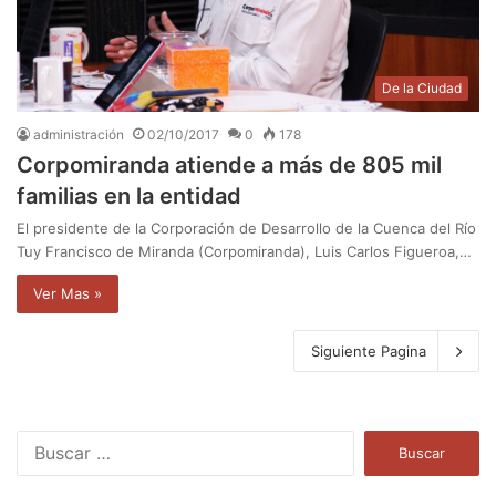
De la Ciudad
administración
02/10/2017
0
178
Corpomiranda atiende a más de 805 mil
familias en la entidad
El presidente de la Corporación de Desarrollo de la Cuenca del Río
Tuy Francisco de Miranda (Corpomiranda), Luis Carlos Figueroa,…
Ver Mas »
Siguiente Pagina
B
u
s