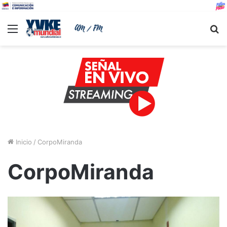
Menu
B
Inicio
/
CorpoMiranda
CorpoMiranda