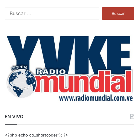
B
u
s
c
a
r
:
EN VIVO
<?php echo do_shortcode(‘‘); ?>