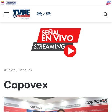
Menu
B
Inicio
/
Copovex
Copovex