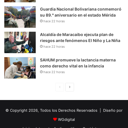
Guardia Nacional Bolivariana conmemoró
su 89.° aniversario en el estado Mérida
hace 22 horas
Alcaldía de Maracaibo ejecuta plan de
riesgos ante fenómenos El Niño y La Niña
hace 22 horas
SAHUM promueve la lactancia materna
como derecho vital en la infancia
hace 22 horas
P
S
á
i
g
g
© Copyright 2026, Todos los Derechos Reservados | Diseño por
i
u
n
i
WGdigital
a
e