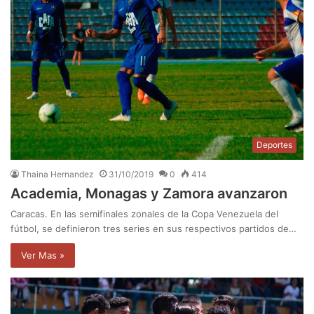
Deportes
Thaina Hernandez
31/10/2019
0
414
Academia, Monagas y Zamora avanzaron
Caracas. En las semifinales zonales de la Copa Venezuela del
fútbol, se definieron tres series en sus respectivos partidos de…
Ver Mas »