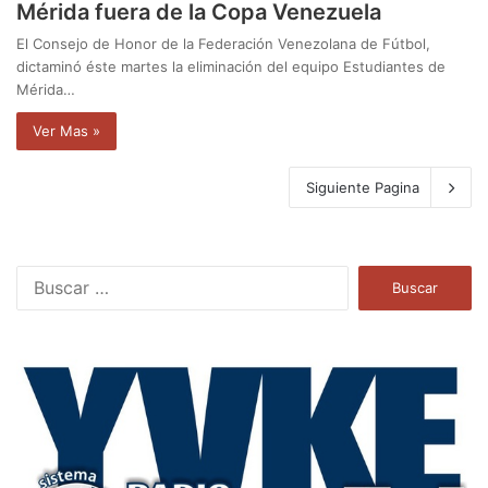
Mérida fuera de la Copa Venezuela
El Consejo de Honor de la Federación Venezolana de Fútbol,
dictaminó éste martes la eliminación del equipo Estudiantes de
Mérida…
Ver Mas »
Siguiente Pagina
B
u
s
c
a
r
: