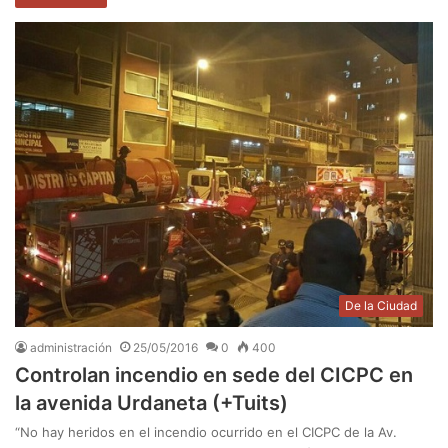
De la Ciudad
administración
25/05/2016
0
400
Controlan incendio en sede del CICPC en
la avenida Urdaneta (+Tuits)
“No hay heridos en el incendio ocurrido en el CICPC de la Av.