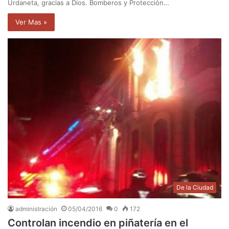
Urdaneta, gracias a Dios. Bomberos y Protección…
Ver Mas »
De la Ciudad
administración
05/04/2016
0
172
Controlan incendio en piñatería en el