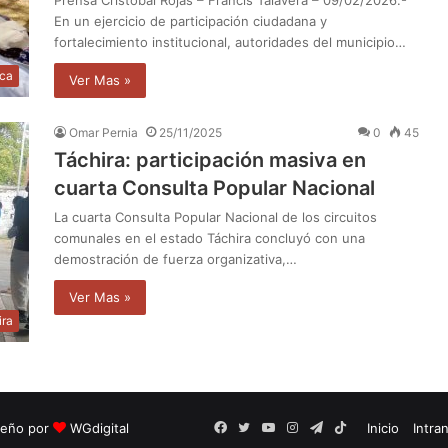
En un ejercicio de participación ciudadana y
fortalecimiento institucional, autoridades del municipio…
ica
Ver Mas »
Omar Pernia
25/11/2025
0
45
​Táchira: participación masiva en
cuarta Consulta Popular Nacional
La cuarta Consulta Popular Nacional de los circuitos
comunales en el estado Táchira concluyó con una
demostración de fuerza organizativa,…
Ver Mas »
ira
seño por
WGdigital
Facebook
Twitter
YouTube
Instagram
Telegram
TikTok
Inicio
Intra