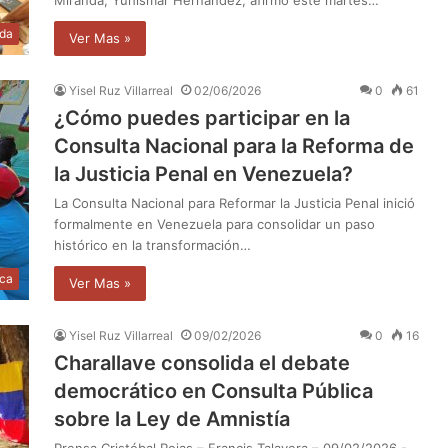
da
Ver Mas »
Yisel Ruz Villarreal
02/06/2026
0
61
¿Cómo puedes participar en la
Consulta Nacional para la Reforma de
la Justicia Penal en Venezuela?
La Consulta Nacional para Reformar la Justicia Penal inició
formalmente en Venezuela para consolidar un paso
histórico en la transformación…
ica
Ver Mas »
Yisel Ruz Villarreal
09/02/2026
0
16
Charallave consolida el debate
democrático en Consulta Pública
sobre la Ley de Amnistía
Prensa Cristóbal Rojas – Francis Talavera – 09/02/2026.-