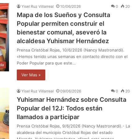
Yisel Ruz Villarreal
10/06/2026
0
20
Mapa de los Sueños y Consulta
Popular permiten construir el
bienestar comunal, aseveró la
alcaldesa Yuhismar Hernández
Prensa Cristóbal Rojas, 10/6/2026 (Nancy Mastronardi).
«Hemos tenido unas semanas en contacto directo con el
Poder Popular para que este…
da
Ver Mas »
Yisel Ruz Villarreal
09/06/2026
0
20
Yuhismar Hernández sobre Consulta
Popular del 12J: Todos están
llamados a participar
Prensa Cristóbal Rojas, 9/6/2026 (Nancy Mastronardi).- La
alcaldesa del municipio Cristóbal Rojas del estado
Miranda, Yuhismar Hernández, afirmó este martes…