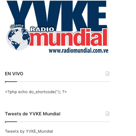
r
:
EN VIVO
<?php echo do_shortcode(‘‘); ?>
Tweets de YVKE Mundial
Tweets by YVKE_Mundial