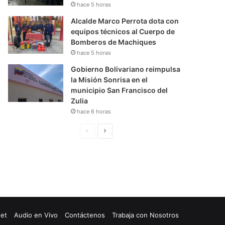
hace 5 horas
Alcalde Marco Perrota dota con
equipos técnicos al Cuerpo de
Bomberos de Machiques
hace 5 horas
Gobierno Bolivariano reimpulsa
la Misión Sonrisa en el
municipio San Francisco del
Zulia
hace 6 horas
P
S
á
i
g
g
i
u
n
i
a
e
net
Audio en Vivo
Contáctenos
Trabaja con Nosotros
A
n