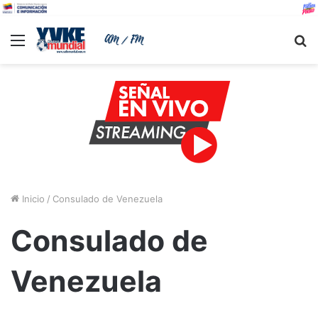
Menu
B
Inicio
/
Consulado de Venezuela
Consulado de
Venezuela