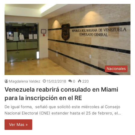
Nacionales
Magdalena Valdez
15/02/2018
0
220
Venezuela reabrirá consulado en Miami
para la inscripción en el RE
De igual forma, señaló que solicitó este miércoles al Consejo
Nacional Electoral (CNE) extender hasta el 25 de febrero, el…
Ver Mas »