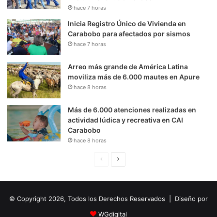
hace 7 horas
Inicia Registro Único de Vivienda en
Carabobo para afectados por sismos
hace 7 horas
Arreo más grande de América Latina
moviliza más de 6.000 mautes en Apure
hace 8 horas
Más de 6.000 atenciones realizadas en
actividad lúdica y recreativa en CAI
Carabobo
hace 8 horas
P
S
á
i
g
g
© Copyright 2026, Todos los Derechos Reservados | Diseño por
i
u
n
i
WGdigital