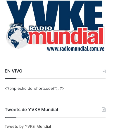
r
:
EN VIVO
<?php echo do_shortcode(‘‘); ?>
Tweets de YVKE Mundial
Tweets by YVKE_Mundial