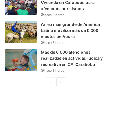
Vivienda en Carabobo para
afectados por sismos
hace 6 horas
Arreo más grande de América
Latina moviliza más de 6.000
mautes en Apure
hace 6 horas
Más de 6.000 atenciones
realizadas en actividad lúdica y
recreativa en CAI Carabobo
hace 6 horas
P
S
á
i
g
g
i
u
n
i
a
e