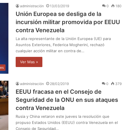
administración
13/03/2019
0
180
Unión Europea se desliga de la
incursión militar promovida por EEUU
contra Venezuela
La alta representante de la Unión Europea (UE) para
Asuntos Exteriores, Federica Mogherini, rechazó
cualquier acción militar en contra de…
Ver Mas »
les
administración
28/02/2019
0
379
EEUU fracasa en el Consejo de
Seguridad de la ONU en sus ataques
contra Venezuela
Rusia y China vetaron este jueves la resolución que
propuso Estados Unidos (EEUU) contra Venezuela en el
Consejo de Seguridad…