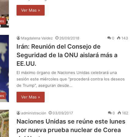
Ver Mas »
les
Magdalena Valdez
26/09/2018
0
143
Irán: Reunión del Consejo de
Seguridad de la ONU aislará más a
EE.UU.
El máximo órgano de Naciones Unidas celebrará una
sesión este miércoles que "procederá contra los deseos
de Trump", aseguran desde…
les
Ver Mas »
administración
03/09/2017
0
162
Naciones Unidas se reúne este lunes
por nueva prueba nuclear de Corea