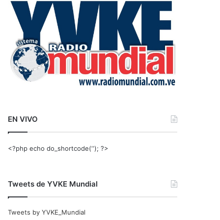
r
:
EN VIVO
<?php echo do_shortcode(‘‘); ?>
Tweets de YVKE Mundial
Tweets by YVKE_Mundial