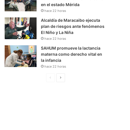
en el estado Mérida
hace 22 horas
Alcaldía de Maracaibo ejecuta
plan de riesgos ante fenómenos
El Niño y La Niña
hace 22 horas
SAHUM promueve la lactancia
materna como derecho vital en
la infancia
hace 22 horas
P
S
á
i
g
g
i
u
n
i
a
e
A
n