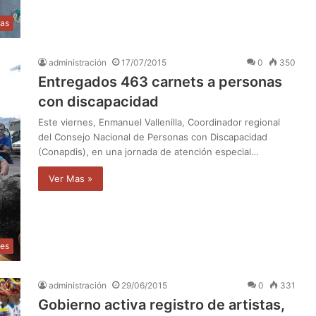
as
administración
17/07/2015
0
350
Entregados 463 carnets a personas
con discapacidad
Este viernes, Enmanuel Vallenilla, Coordinador regional
del Consejo Nacional de Personas con Discapacidad
(Conapdis), en una jornada de atención especial…
Ver Mas »
les
administración
29/06/2015
0
331
Gobierno activa registro de artistas,