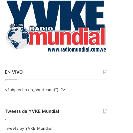
r
:
EN VIVO
<?php echo do_shortcode(‘‘); ?>
Tweets de YVKE Mundial
Tweets by YVKE_Mundial