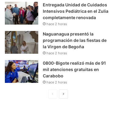
Entregada Unidad de Cuidados
Intensivos Pediátrica en el Zulia
completamente renovada
hace 2 horas
Naguanagua presentó la
programación de las fiestas de
la Virgen de Begoña
hace 2 horas
0800-Bigote realizó más de 91
mil atenciones gratuitas en
Carabobo
hace 2 horas
P
S
á
i
g
g
i
u
n
i