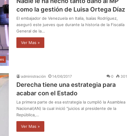
Nadie le ha hecho tanto daño al MP
como la gestión de Luisa Ortega Díaz
El embajador de Venezuela en Italia, Isaías Rodríguez,
aseguró este jueves que durante la historia de la Fiscalía
General de la…
Ver Mas »
les
administración
14/06/2017
0
301
Derecha tiene una estrategia para
acabar con el Estado
La primera parte de esa estrategia la cumplió la Asamblea
Nacional(AN) la cual inició "juicios al presidente de la
República,…
Ver Mas »