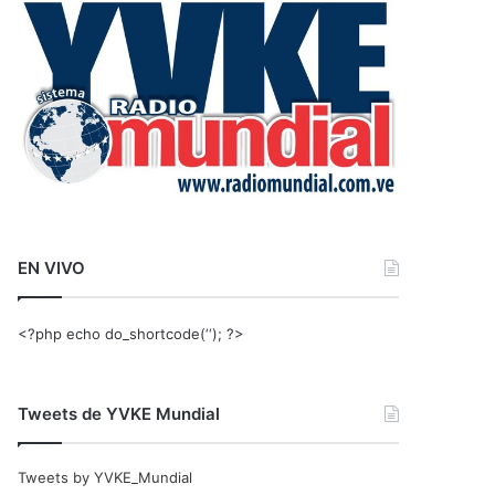
r
:
EN VIVO
<?php echo do_shortcode(‘‘); ?>
Tweets de YVKE Mundial
Tweets by YVKE_Mundial