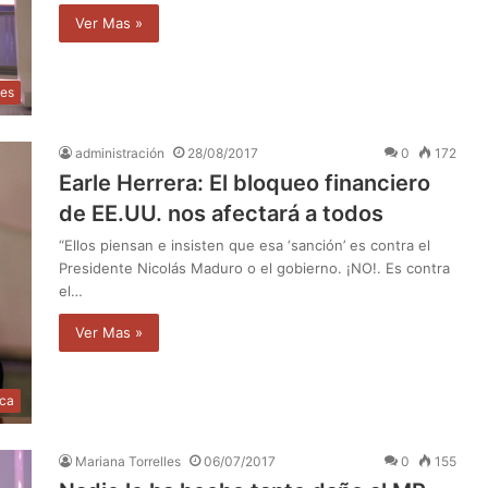
Ver Mas »
les
administración
28/08/2017
0
172
Earle Herrera: El bloqueo financiero
de EE.UU. nos afectará a todos
“Ellos piensan e insisten que esa ‘sanción’ es contra el
Presidente Nicolás Maduro o el gobierno. ¡NO!. Es contra
el…
Ver Mas »
ica
Mariana Torrelles
06/07/2017
0
155