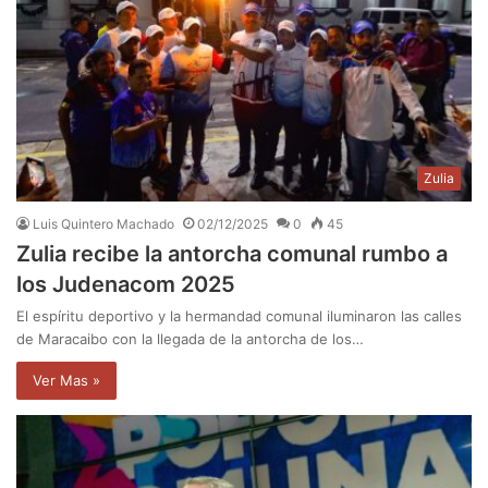
Zulia
Luis Quintero Machado
02/12/2025
0
45
Zulia recibe la antorcha comunal rumbo a
los Judenacom 2025
El espíritu deportivo y la hermandad comunal iluminaron las calles
de Maracaibo con la llegada de la antorcha de los…
Ver Mas »