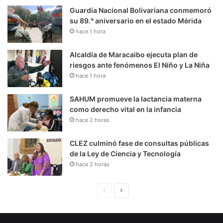
Guardia Nacional Bolivariana conmemoró
su 89.° aniversario en el estado Mérida
hace 1 hora
Alcaldía de Maracaibo ejecuta plan de
riesgos ante fenómenos El Niño y La Niña
hace 1 hora
SAHUM promueve la lactancia materna
como derecho vital en la infancia
hace 2 horas
CLEZ culminó fase de consultas públicas
de la Ley de Ciencia y Tecnología
hace 2 horas
P
S
á
i
g
g