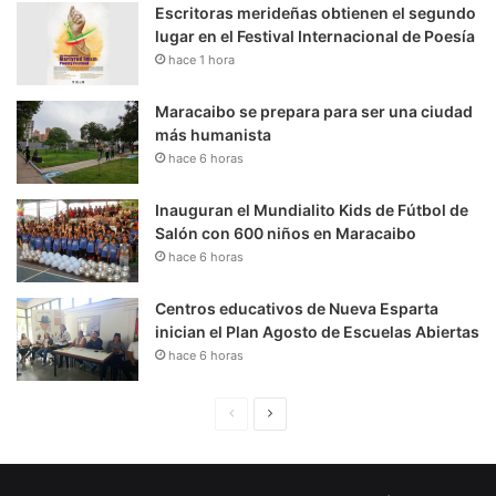
Escritoras merideñas obtienen el segundo
lugar en el Festival Internacional de Poesía
hace 1 hora
Maracaibo se prepara para ser una ciudad
más humanista
hace 6 horas
Inauguran el Mundialito Kids de Fútbol de
Salón con 600 niños en Maracaibo
hace 6 horas
Centros educativos de Nueva Esparta
inician el Plan Agosto de Escuelas Abiertas
hace 6 horas
P
S
á
i
g
g