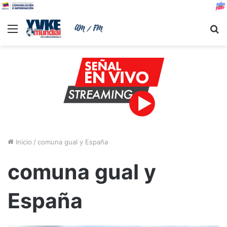
Menu
B
Inicio
/
comuna gual y España
comuna gual y
España