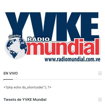
s
c
a
r
:
EN VIVO
<?php echo do_shortcode(‘‘); ?>
Tweets de YVKE Mundial