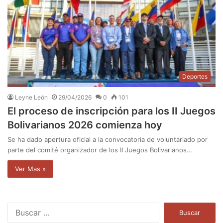
Deportes
Leyne León
29/04/2026
0
101
El proceso de inscripción para los II Juegos
Bolivarianos 2026 comienza hoy
Se ha dado apertura oficial a la convocatoria de voluntariado por
parte del comité organizador de los II Juegos Bolivarianos…
Ver Mas »
B
u