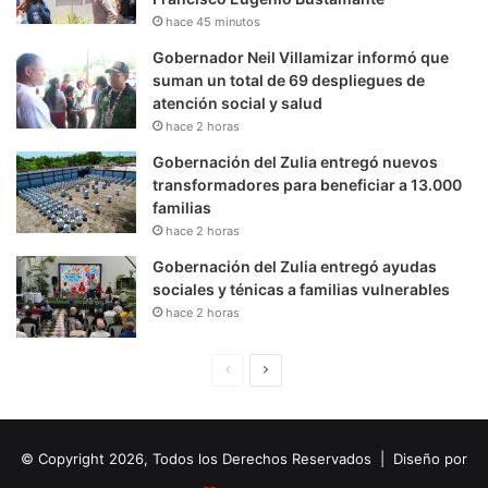
hace 45 minutos
Gobernador Neil Villamizar informó que
suman un total de 69 despliegues de
atención social y salud
hace 2 horas
Gobernación del Zulia entregó nuevos
transformadores para beneficiar a 13.000
familias
hace 2 horas
Gobernación del Zulia entregó ayudas
sociales y ténicas a familias vulnerables
hace 2 horas
P
S
á
i
g
g
© Copyright 2026, Todos los Derechos Reservados | Diseño por
i
u