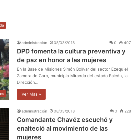
ida
administración
08/03/2018
0
407
DPD fomenta la cultura preventiva y
de paz en honor a las mujeres
En la Base de Misiones Simón Bolívar del sector Ezequiel
Zamora de Coro, municipio Miranda del estado Falcón, la
Dirección…
les
Ver Mas »
administración
08/03/2018
0
228
Comandante Chavéz escuchó y
enalteció al movimiento de las
mujeres