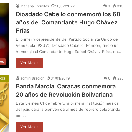
Mariana Torrelles
28/07/2022
0
313
Diosdado Cabello conmemoró los 68
años del Comandante Hugo Chávez
Frías
El primer vicepresidente del Partido Socialista Unido de
Venezuela (PSUV), Diosdado Cabello Rondón, rindió un
homenaje al Comandante Hugo Rafael Chávez Frías, en…
les
Ver Mas »
administración
31/01/2019
0
225
Banda Marcial Caracas conmemora
20 años de Revolución Bolivariana
Este viernes 01 de febrero la primera institución musical
del país dará la bienvenida al mes de febrero celebrando
con…
Ver Mas »