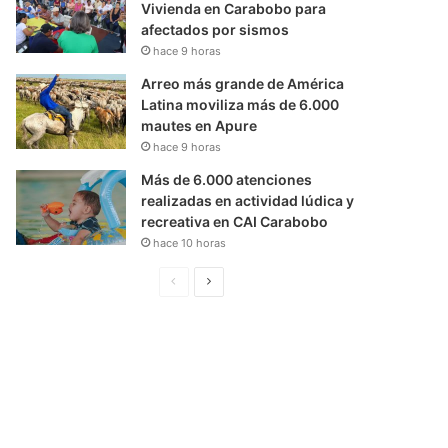
Vivienda en Carabobo para
afectados por sismos
hace 9 horas
Arreo más grande de América
Latina moviliza más de 6.000
mautes en Apure
hace 9 horas
Más de 6.000 atenciones
realizadas en actividad lúdica y
recreativa en CAI Carabobo
hace 10 horas
P
S
á
i
g
g
i
u
n
i
a
e