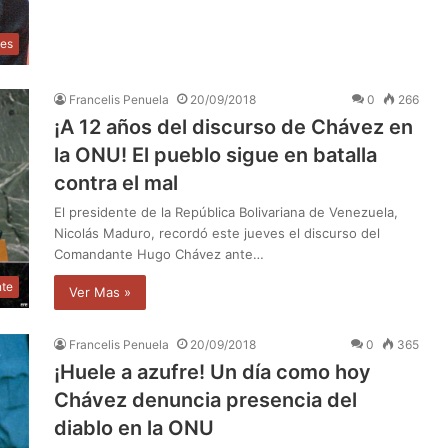
des
Francelis Penuela
20/09/2018
0
266
¡A 12 años del discurso de Chávez en
la ONU! El pueblo sigue en batalla
contra el mal
El presidente de la República Bolivariana de Venezuela,
Nicolás Maduro, recordó este jueves el discurso del
Comandante Hugo Chávez ante…
nte
Ver Mas »
Francelis Penuela
20/09/2018
0
365
¡Huele a azufre! Un día como hoy
Chávez denuncia presencia del
diablo en la ONU