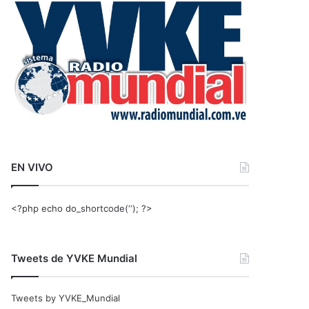
r
:
EN VIVO
<?php echo do_shortcode(‘‘); ?>
Tweets de YVKE Mundial
Tweets by YVKE_Mundial