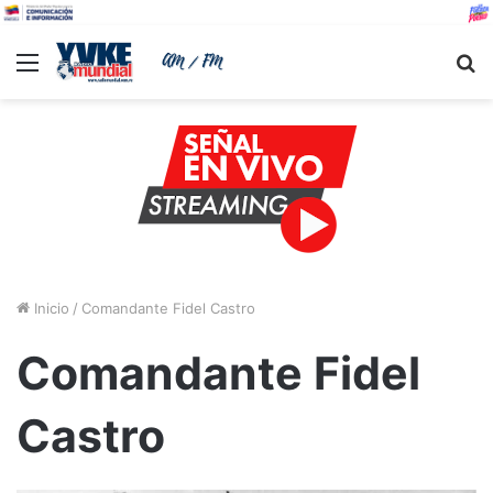
Menu
B
Inicio
/
Comandante Fidel Castro
Comandante Fidel
Castro