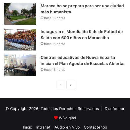
Maracaibo se prepara para ser una ciudad
más humanista
hace 15 horas
Inauguran el Mundialito Kids de Fútbol de
Salón con 600 niños en Maracaibo
hace 15 horas
Centros educativos de Nueva Esparta
inician el Plan Agosto de Escuelas Abiertas
hace 15 horas
P
S
á
i
g
g
© Copyright 2026, Todos los Derechos Reservados | Diseño por
i
u
n
i
WGdigital
a
e
Inicio
Intranet
Audio en Vivo
Contáctenos