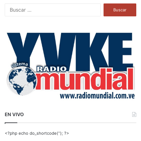
B
u
s
c
a
r
:
EN VIVO
<?php echo do_shortcode(‘‘); ?>