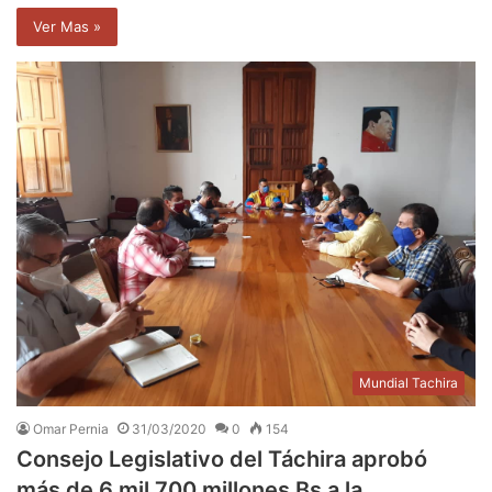
Ver Mas »
Mundial Tachira
Omar Pernia
31/03/2020
0
154
Consejo Legislativo del Táchira aprobó
más de 6 mil 700 millones Bs a la