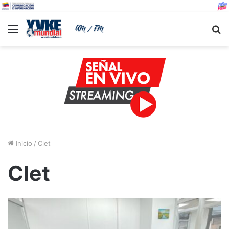
Menu
B
Inicio
/
Clet
Clet