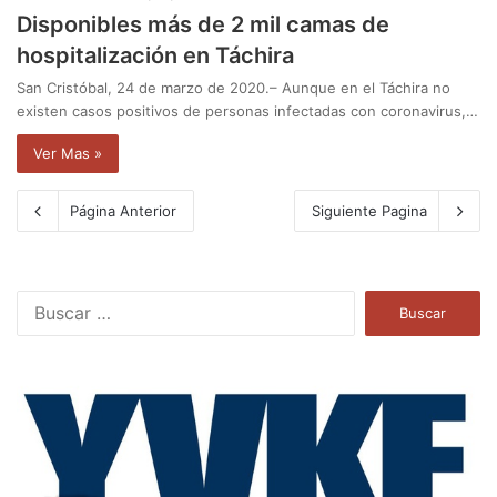
Disponibles más de 2 mil camas de
hospitalización en Táchira
San Cristóbal, 24 de marzo de 2020.– Aunque en el Táchira no
existen casos positivos de personas infectadas con coronavirus,…
Ver Mas »
Página Anterior
Siguiente Pagina
B
u
s
c
a
r
: