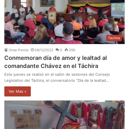
Tachira
Omar Pernia
08/12/2022
0
356
Conmemoran día de amor y lealtad al
comandante Chávez en el Táchira
Este jueves se realizó en el salón de sesiones del Consejo
Legislativo del Táchira, el conversatorio “Día de la lealtad…
Ver Mas »