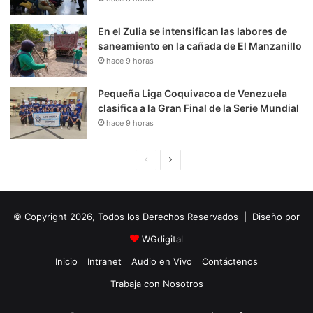
En el Zulia se intensifican las labores de
saneamiento en la cañada de El Manzanillo
hace 9 horas
Pequeña Liga Coquivacoa de Venezuela
clasifica a la Gran Final de la Serie Mundial
hace 9 horas
P
S
á
i
g
g
© Copyright 2026, Todos los Derechos Reservados | Diseño por
i
u
n
i
WGdigital
a
e
Inicio
Intranet
Audio en Vivo
Contáctenos
A
n
Trabaja con Nosotros
n
t