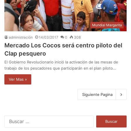
Mundial Margarita
administración
14/03/2017
0
308
Mercado Los Cocos será centro piloto del
Clap pesquero
El Gobierno Revolucionario inició la activación de las mesas de
trabajo de los pescadores que participarán en el plan piloto…
Ver Mas »
Siguiente Pagina
B
u
s