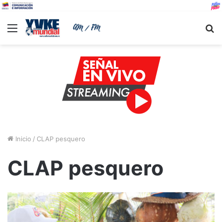
Menu
B
Inicio
/
CLAP pesquero
CLAP pesquero