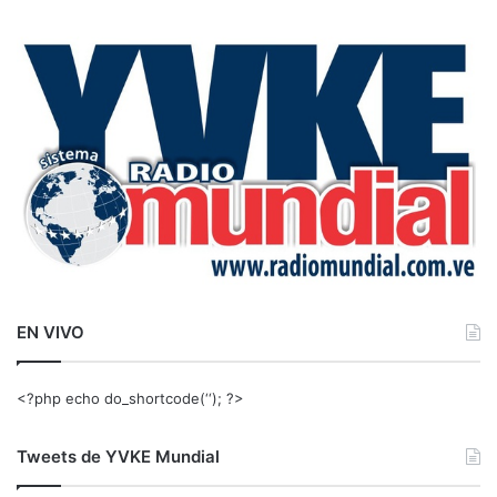
c
a
r
:
EN VIVO
<?php echo do_shortcode(‘‘); ?>
Tweets de YVKE Mundial