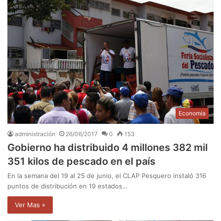
Economía
administración
26/06/2017
0
153
Gobierno ha distribuido 4 millones 382 mil
351 kilos de pescado en el país
En la semana del 19 al 25 de junio, el CLAP Pesquero instaló 316
puntos de distribución en 19 estados…
Ver Mas »