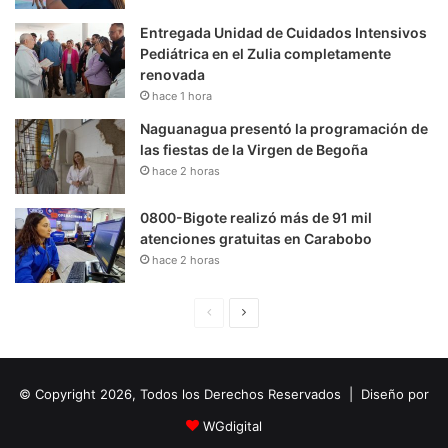
Entregada Unidad de Cuidados Intensivos
Pediátrica en el Zulia completamente
renovada
hace 1 hora
Naguanagua presentó la programación de
las fiestas de la Virgen de Begoña
hace 2 horas
0800-Bigote realizó más de 91 mil
atenciones gratuitas en Carabobo
hace 2 horas
P
S
á
i
g
g
© Copyright 2026, Todos los Derechos Reservados | Diseño por
i
u
n
i
WGdigital