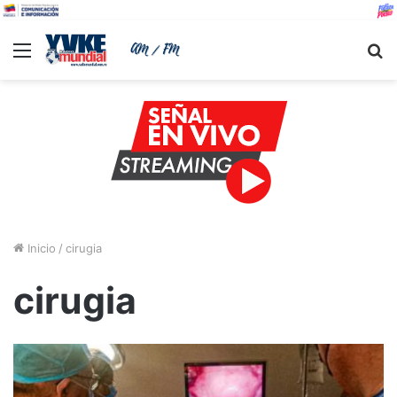
Menu
B
Inicio
/
cirugia
cirugia