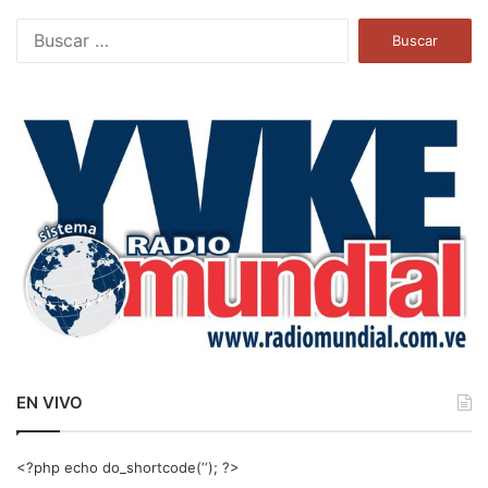
B
u
s
c
a
r
:
EN VIVO
<?php echo do_shortcode(‘‘); ?>