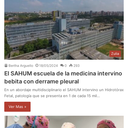
Zulia
Bertha Arguello
18/05/2024
0
293
El SAHUM escuela de la medicina intervino
bebita con derrame pleural
En un abordaje multidisciplinario el SAHUM intervino un Hidrotórax
Fetal, patología que se presenta en 1 de cada 15 mil…
Ver Mas »