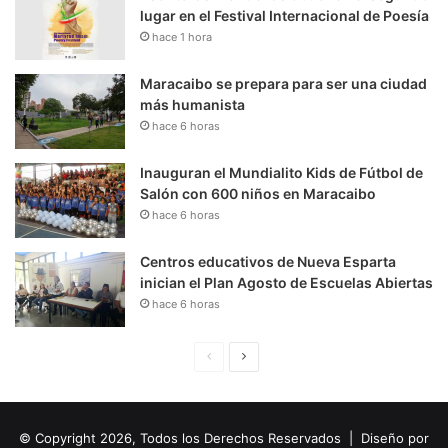
lugar en el Festival Internacional de Poesía
hace 1 hora
Maracaibo se prepara para ser una ciudad
más humanista
hace 6 horas
Inauguran el Mundialito Kids de Fútbol de
Salón con 600 niños en Maracaibo
hace 6 horas
Centros educativos de Nueva Esparta
inician el Plan Agosto de Escuelas Abiertas
hace 6 horas
P
S
á
i
g
g
© Copyright 2026, Todos los Derechos Reservados | Diseño por
i
u