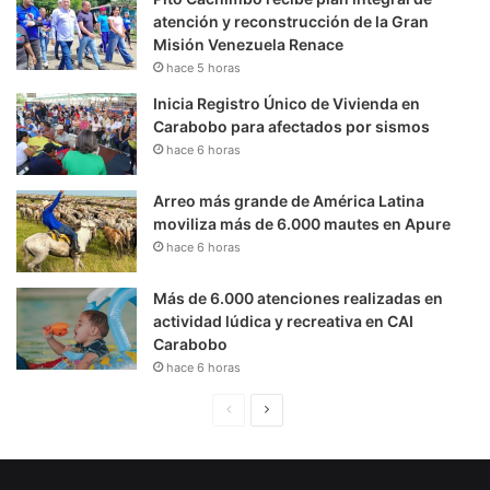
atención y reconstrucción de la Gran
Misión Venezuela Renace
hace 5 horas
Inicia Registro Único de Vivienda en
Carabobo para afectados por sismos
hace 6 horas
Arreo más grande de América Latina
moviliza más de 6.000 mautes en Apure
hace 6 horas
Más de 6.000 atenciones realizadas en
actividad lúdica y recreativa en CAI
Carabobo
hace 6 horas
P
S
á
i
g
g