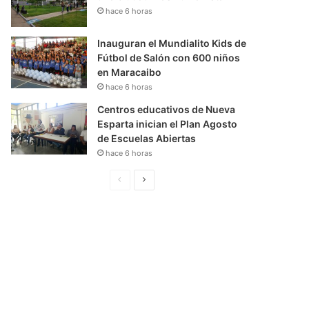
hace 6 horas
Inauguran el Mundialito Kids de
Fútbol de Salón con 600 niños
en Maracaibo
hace 6 horas
Centros educativos de Nueva
Esparta inician el Plan Agosto
de Escuelas Abiertas
hace 6 horas
P
S
á
i
g
g
i
u
n
i
a
e
A
n