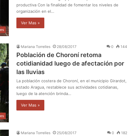
productiva Con la finalidad de fomentar los niveles de
organización en el…
Ver Mas »
les
Mariana Torrelles
28/08/2017
0
144
Población de Choroní retoma
cotidianidad luego de afectación por
las lluvias
La población costera de Choroní, en el municipio Girardot,
estado Aragua, restablece sus actividades cotidianas,
luego de la atención brinda…
Ver Mas »
les
Mariana Torrelles
25/08/2017
0
182