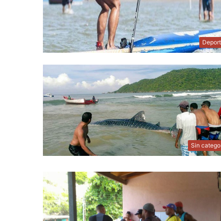
Depor
Sin catego