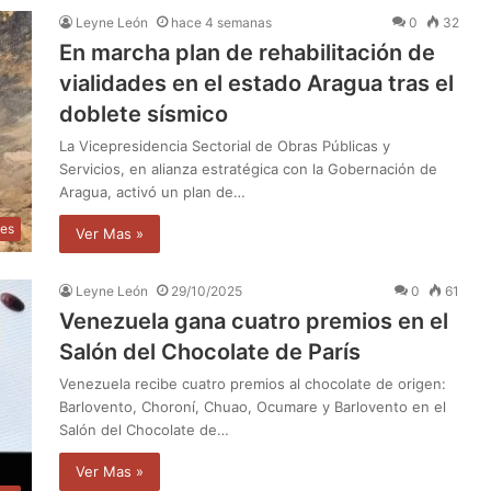
Leyne León
hace 4 semanas
0
32
En marcha plan de rehabilitación de
vialidades en el estado Aragua tras el
doblete sísmico
La Vicepresidencia Sectorial de Obras Públicas y
Servicios, en alianza estratégica con la Gobernación de
Aragua, activó un plan de…
les
Ver Mas »
Leyne León
29/10/2025
0
61
Venezuela gana cuatro premios en el
Salón del Chocolate de París
Venezuela recibe cuatro premios al chocolate de origen:
Barlovento, Choroní, Chuao, Ocumare y Barlovento en el
Salón del Chocolate de…
Ver Mas »