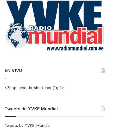
r
:
EN VIVO
<?php echo do_shortcode(‘‘); ?>
Tweets de YVKE Mundial
Tweets by YVKE_Mundial