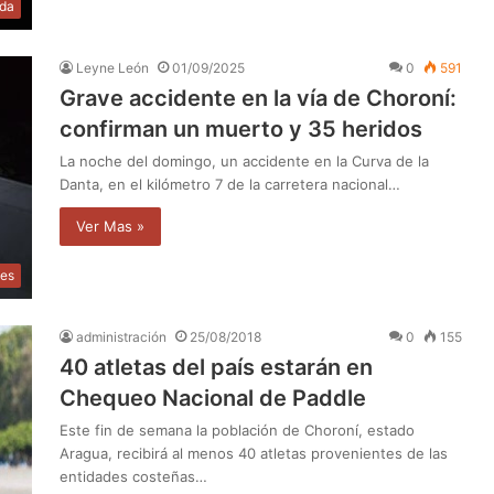
da
Leyne León
01/09/2025
0
591
Grave accidente en la vía de Choroní:
confirman un muerto y 35 heridos
La noche del domingo, un accidente en la Curva de la
Danta, en el kilómetro 7 de la carretera nacional…
Ver Mas »
les
administración
25/08/2018
0
155
40 atletas del país estarán en
Chequeo Nacional de Paddle
Este fin de semana la población de Choroní, estado
Aragua, recibirá al menos 40 atletas provenientes de las
entidades costeñas…