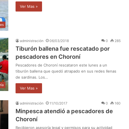
Ver Mas »
tes
administración
06/03/2018
0
285
Tiburón ballena fue rescatado por
pescadores en Choroní
Pescadores de Choroní rescataron este lunes a un
tiburón ballena que quedó atrapado en sus redes llenas
de sardinas. Los…
ría
Ver Mas »
administración
11/10/2017
0
160
Minpesca atendió a pescadores de
Choroní
Recibieron asesoría legal y permisos para su actividad