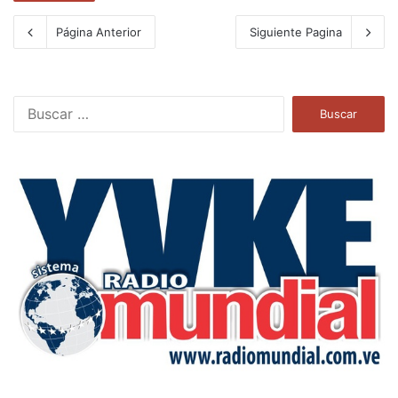
Página Anterior
Siguiente Pagina
B
u
s
c
a
r
: