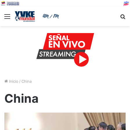
Menu
B
Inicio
/
China
China