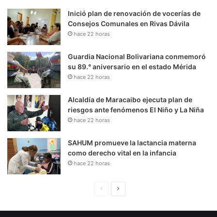
Inició plan de renovación de vocerías de
Consejos Comunales en Rivas Dávila
hace 22 horas
Guardia Nacional Bolivariana conmemoró
su 89.° aniversario en el estado Mérida
hace 22 horas
Alcaldía de Maracaibo ejecuta plan de
riesgos ante fenómenos El Niño y La Niña
hace 22 horas
SAHUM promueve la lactancia materna
como derecho vital en la infancia
hace 22 horas
P
S
á
i
g
g