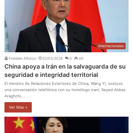
Internacionales
Freidder Alfonzo
02/03/2026
0
46
China apoya a Irán en la salvaguarda de su
seguridad e integridad territorial
El ministro de Relaciones Exteriores de China, Wang Yi, sostuvo
una conversación telefónica con su homólogo iraní, Seyed Abbas
Araghchi,…
Ver Mas »