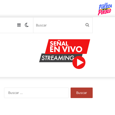
Sidebar
Switch
Buscar
skin
B
u
s
c
a