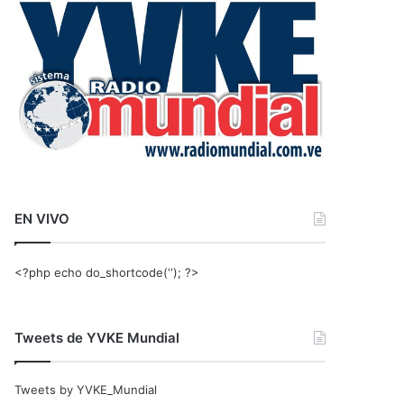
r
:
EN VIVO
<?php echo do_shortcode(‘‘); ?>
Tweets de YVKE Mundial
Tweets by YVKE_Mundial