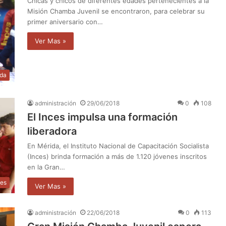
Chicas y chicos de diferentes edades pertenecientes a la
Misión Chamba Juvenil se encontraron, para celebrar su
primer aniversario con…
Ver Mas »
ida
administración
29/06/2018
0
108
El Inces impulsa una formación
liberadora
En Mérida, el Instituto Nacional de Capacitación Socialista
(Inces) brinda formación a más de 1.120 jóvenes inscritos
en la Gran…
les
Ver Mas »
administración
22/06/2018
0
113