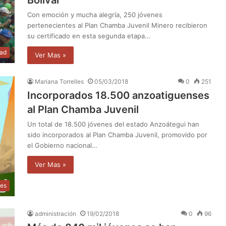
Con emoción y mucha alegría, 250 jóvenes
pertenecientes al Plan Chamba Juvenil Minero recibieron
su certificado en esta segunda etapa…
dad
Ver Mas »
Mariana Torrelles
05/03/2018
0
251
Incorporados 18.500 anzoatiguenses
al Plan Chamba Juvenil
Un total de 18.500 jóvenes del estado Anzoátegui han
sido incorporados al Plan Chamba Juvenil, promovido por
el Gobierno nacional…
Ver Mas »
les
administración
19/02/2018
0
96