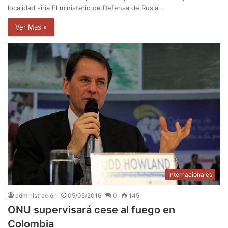
localidad siria El ministerio de Defensa de Rusia…
Ver Mas »
Internacionales
administración
05/05/2016
0
145
ONU supervisará cese al fuego en
Colombia