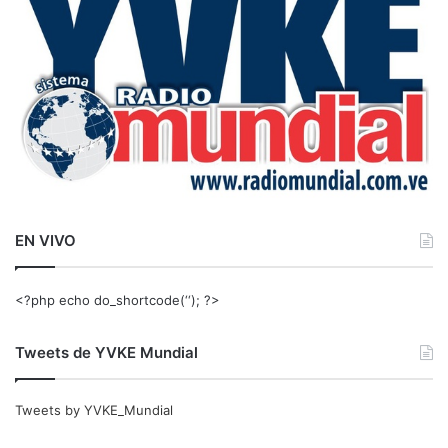
r
:
EN VIVO
<?php echo do_shortcode(‘‘); ?>
Tweets de YVKE Mundial
Tweets by YVKE_Mundial