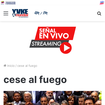
Menu
B
Inicio
/
cese al fuego
cese al fuego