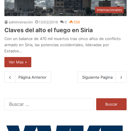
Internacionales
administración
13/02/2016
0
558
Claves del alto el fuego en Siria
Con un balance de 470 mil muertos tras cinco años de conflicto
armado en Siria, las potencias occidentales, lideradas por
Estados…
Ver Mas »
Página Anterior
Siguiente Pagina
B
u
s
c
a