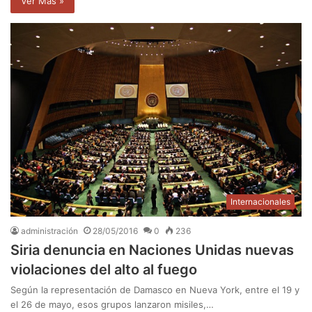
Ver Mas »
Internacionales
administración
28/05/2016
0
236
Siria denuncia en Naciones Unidas nuevas
violaciones del alto al fuego
Según la representación de Damasco en Nueva York, entre el 19 y
el 26 de mayo, esos grupos lanzaron misiles,…