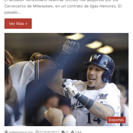
Cerveceros de Milwaukee, en un contrato de ligas menores. El
pasado…
Ver Mas »
Deportes
administración
07/06/2017
0
144