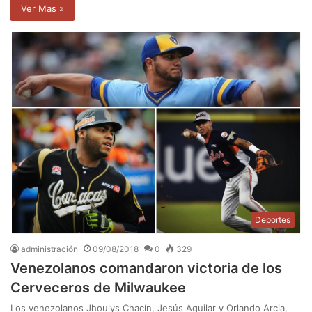
Ver Mas »
Deportes
administración
09/08/2018
0
329
Venezolanos comandaron victoria de los
Cerveceros de Milwaukee
Los venezolanos Jhoulys Chacín, Jesús Aguilar y Orlando Arcia,