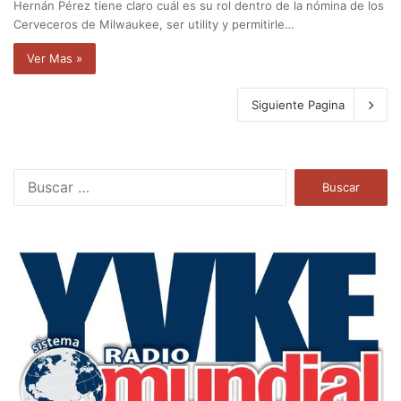
Hernán Pérez tiene claro cuál es su rol dentro de la nómina de los
Cerveceros de Milwaukee, ser utility y permitirle…
Ver Mas »
Siguiente Pagina
B
u
s
c
a
r
: