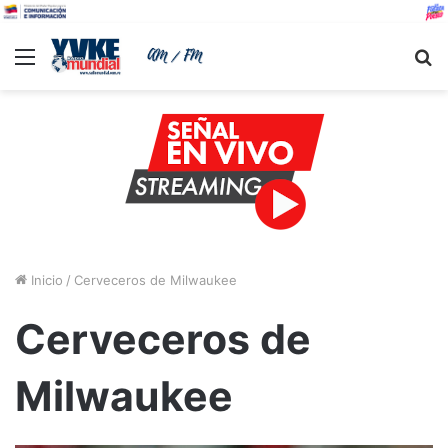
Menu
B
Inicio
/
Cerveceros de Milwaukee
Cerveceros de
Milwaukee