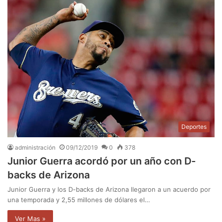
Deportes
administración
09/12/2019
0
378
Junior Guerra acordó por un año con D-
backs de Arizona
Junior Guerra y los D-backs de Arizona llegaron a un acuerdo por
una temporada y 2,55 millones de dólares el…
Ver Mas »