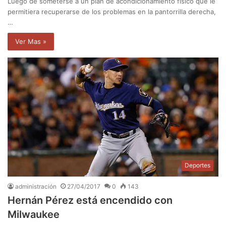
Luego de someterse a un plan de acondicionamiento físico que le
permitiera recuperarse de los problemas en la pantorrilla derecha,
…
Ver Mas »
Deportes
administración
27/04/2017
0
143
Hernán Pérez está encendido con
Milwaukee