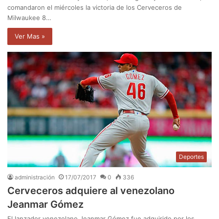
comandaron el miércoles la victoria de los Cerveceros de
Milwaukee 8…
Ver Mas »
Deportes
administración
17/07/2017
0
336
Cerveceros adquiere al venezolano
Jeanmar Gómez
El lanzador venezolano Jeanmar Gómez fue adquirido por los