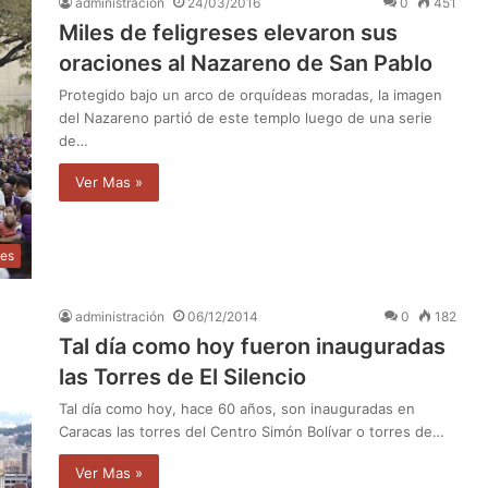
administración
24/03/2016
0
451
Miles de feligreses elevaron sus
oraciones al Nazareno de San Pablo
Protegido bajo un arco de orquídeas moradas, la imagen
del Nazareno partió de este templo luego de una serie
de…
Ver Mas »
les
administración
06/12/2014
0
182
Tal día como hoy fueron inauguradas
las Torres de El Silencio
Tal día como hoy, hace 60 años, son inauguradas en
Caracas las torres del Centro Simón Bolívar o torres de…
Ver Mas »