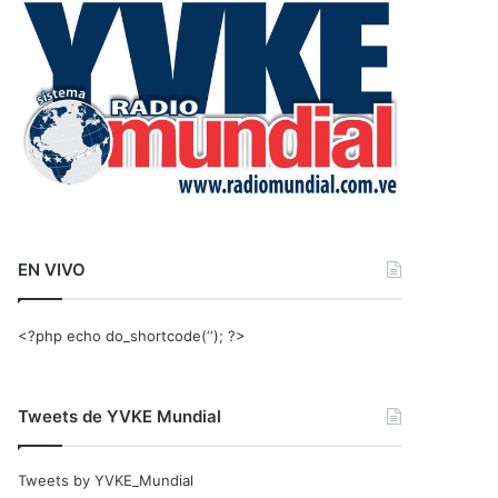
r
:
EN VIVO
<?php echo do_shortcode(‘‘); ?>
Tweets de YVKE Mundial
Tweets by YVKE_Mundial