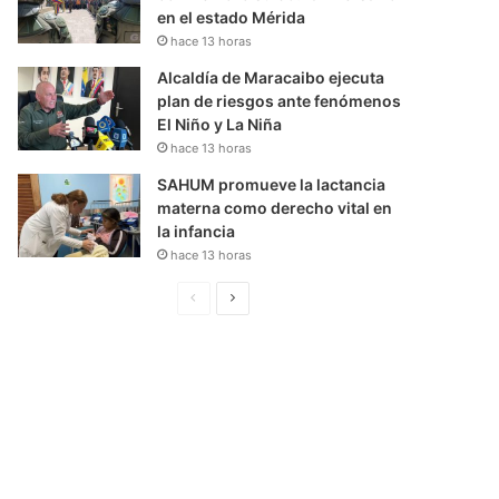
en el estado Mérida
hace 13 horas
Alcaldía de Maracaibo ejecuta
plan de riesgos ante fenómenos
El Niño y La Niña
hace 13 horas
SAHUM promueve la lactancia
materna como derecho vital en
la infancia
hace 13 horas
P
S
á
i
g
g
i
u
n
i
a
e
A
n