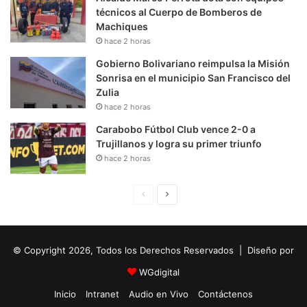
técnicos al Cuerpo de Bomberos de
Machiques
hace 2 horas
Gobierno Bolivariano reimpulsa la Misión
Sonrisa en el municipio San Francisco del
Zulia
hace 2 horas
Carabobo Fútbol Club vence 2-0 a
Trujillanos y logra su primer triunfo
hace 2 horas
P
S
á
i
g
g
© Copyright 2026, Todos los Derechos Reservados | Diseño por
i
u
n
i
WGdigital
a
e
Inicio
Intranet
Audio en Vivo
Contáctenos