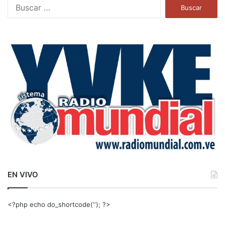
B
u
s
c
a
r
:
EN VIVO
<?php echo do_shortcode(‘‘); ?>