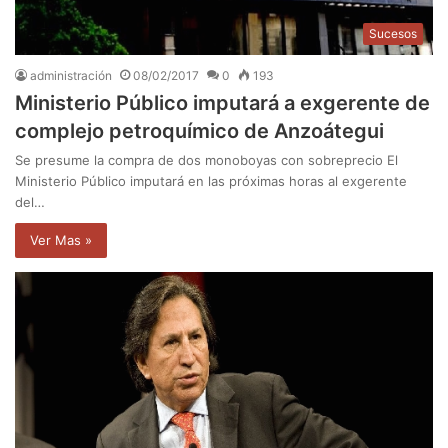
Sucesos
administración
08/02/2017
0
193
Ministerio Público imputará a exgerente de
complejo petroquímico de Anzoátegui
Se presume la compra de dos monoboyas con sobreprecio El
Ministerio Público imputará en las próximas horas al exgerente
del…
Ver Mas »