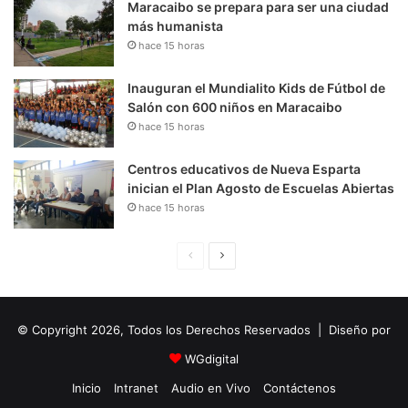
Maracaibo se prepara para ser una ciudad
más humanista
hace 15 horas
Inauguran el Mundialito Kids de Fútbol de
Salón con 600 niños en Maracaibo
hace 15 horas
Centros educativos de Nueva Esparta
inician el Plan Agosto de Escuelas Abiertas
hace 15 horas
P
S
á
i
g
g
© Copyright 2026, Todos los Derechos Reservados | Diseño por
i
u
n
i
WGdigital
a
e
Inicio
Intranet
Audio en Vivo
Contáctenos