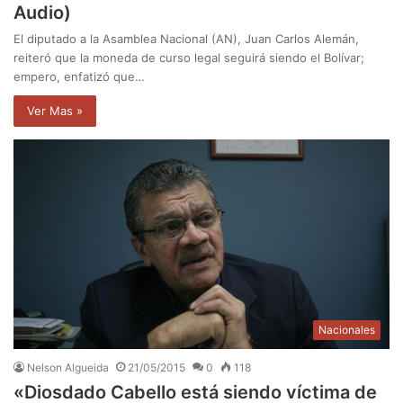
Audio)
El diputado a la Asamblea Nacional (AN), Juan Carlos Alemán,
reiteró que la moneda de curso legal seguirá siendo el Bolívar;
empero, enfatizó que…
Ver Mas »
Nacionales
Nelson Algueida
21/05/2015
0
118
«Diosdado Cabello está siendo víctima de