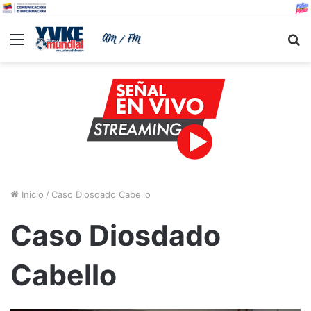
Menu
B
Inicio
/
Caso Diosdado Cabello
Caso Diosdado
Cabello