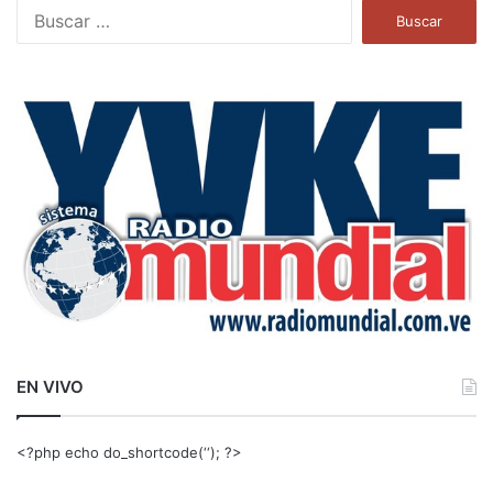
B
u
s
c
a
r
:
EN VIVO
<?php echo do_shortcode(‘‘); ?>