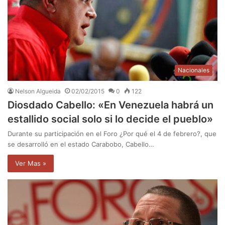
Nacionales
Nelson Algueida
02/02/2015
0
122
Diosdado Cabello: «En Venezuela habrá un
estallido social solo si lo decide el pueblo»
Durante su participación en el Foro ¿Por qué el 4 de febrero?, que
se desarrolló en el estado Carabobo, Cabello…
Ver Mas »