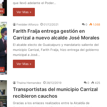
que llevó adelante el Poder…
les
Ver Mas »
Freidder Alfonzo
01/12/2021
0
1.068
Farith Fraija entrega gestión en
Carrizal a nuevo alcalde José Morales
El alcalde electo de Guaicaipuro y mandatario saliente del
municipio Carrizal, Farith Fraija, hizo entrega del gobierno
municipal a José…
Ver Mas »
ica
Thaina Hernandez
28/12/2019
0
425
Transportistas del municipio Carrizal
recibieron cauchos
Gracias a los enlaces realizados entre la Alcaldía de