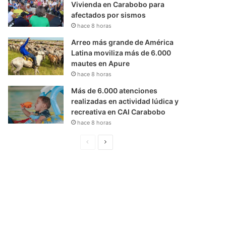
Vivienda en Carabobo para
afectados por sismos
hace 8 horas
Arreo más grande de América
Latina moviliza más de 6.000
mautes en Apure
hace 8 horas
Más de 6.000 atenciones
realizadas en actividad lúdica y
recreativa en CAI Carabobo
hace 8 horas
P
S
á
i
g
g
i
u
n
i
a
e