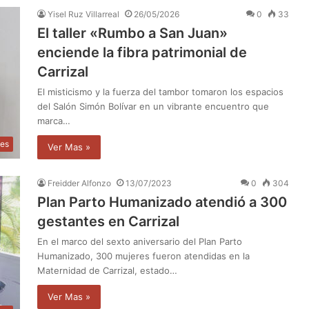
Yisel Ruz Villarreal
26/05/2026
0
33
El taller «Rumbo a San Juan»
enciende la fibra patrimonial de
Carrizal
El misticismo y la fuerza del tambor tomaron los espacios
del Salón Simón Bolívar en un vibrante encuentro que
marca…
les
Ver Mas »
Freidder Alfonzo
13/07/2023
0
304
Plan Parto Humanizado atendió a 300
gestantes en Carrizal
En el marco del sexto aniversario del Plan Parto
Humanizado, 300 mujeres fueron atendidas en la
Maternidad de Carrizal, estado…
Ver Mas »