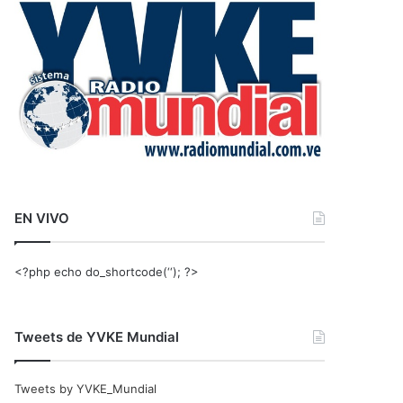
r
:
EN VIVO
<?php echo do_shortcode(‘‘); ?>
Tweets de YVKE Mundial
Tweets by YVKE_Mundial