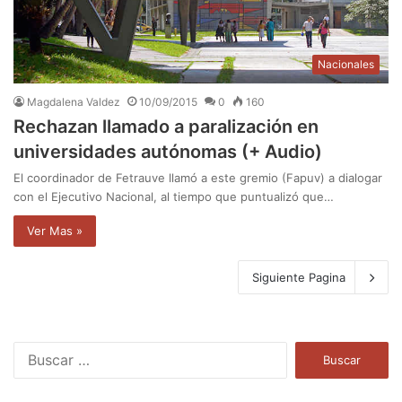
Nacionales
Magdalena Valdez
10/09/2015
0
160
Rechazan llamado a paralización en
universidades autónomas (+ Audio)
El coordinador de Fetrauve llamó a este gremio (Fapuv) a dialogar
con el Ejecutivo Nacional, al tiempo que puntualizó que…
Ver Mas »
Siguiente Pagina
B
u
s