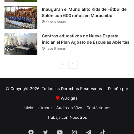
Inauguran el Mundialito Kids de Fútbol de
Salón con 600 niños en Maracaibo
hace 6 horas
Centros educativos de Nueva Esparta
inician el Plan Agosto de Escuelas Abiertas
hace 6 horas
P
S
á
i
g
g
© Copyright 2026, Todos los Derechos Reservados | Diseño por
i
u
n
i
WGdigital
a
e
Inicio
Intranet
Audio en Vivo
Contáctenos
A
n
Trabaja con Nosotros
n
t
Facebook
Twitter
YouTube
t
e
Instagram
Telegram
TikTok