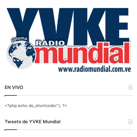
c
a
r
:
EN VIVO
<?php echo do_shortcode(‘‘); ?>
Tweets de YVKE Mundial