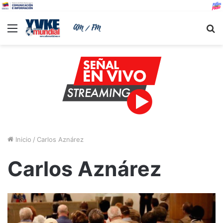
Menu
B
Inicio
/
Carlos Aznárez
Carlos Aznárez