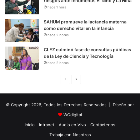
riesgos ante fenómenos El Niño y La Niña
hace 1 hora
SAHUM promueve la lactancia materna
como derecho vital en la infancia
hace 2 horas
CLEZ culminó fase de consultas públicas
de la Ley de Ciencia y Tecnología
hace 2 horas
P
S
á
i
g
g
© Copyright 2026, Todos los Derechos Reservados | Diseño por
i
u
n
i
WGdigital
a
e
Inicio
Intranet
Audio en Vivo
Contáctenos
A
n
Trabaja con Nosotros