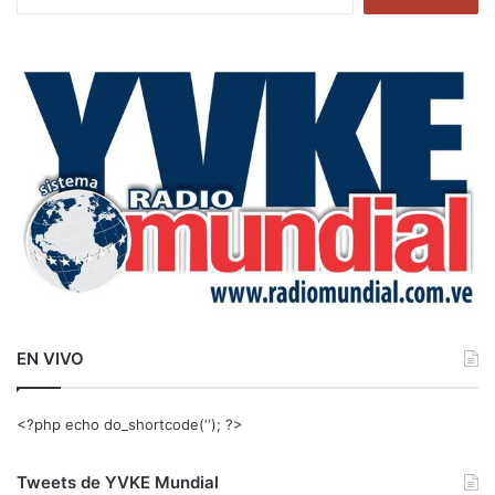
u
s
c
a
r
:
EN VIVO
<?php echo do_shortcode(‘‘); ?>
Tweets de YVKE Mundial