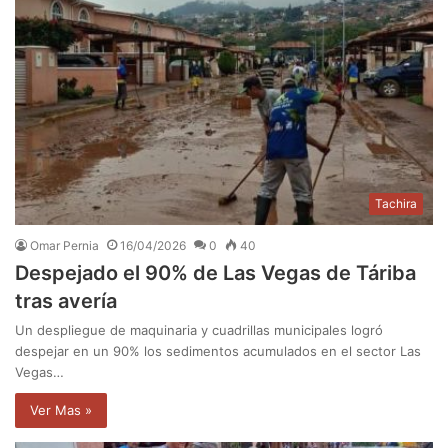
Tachira
Omar Pernia
16/04/2026
0
40
Despejado el 90% de Las Vegas de Táriba
tras avería
Un despliegue de maquinaria y cuadrillas municipales logró
despejar en un 90% los sedimentos acumulados en el sector Las
Vegas…
Ver Mas »