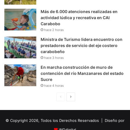
Más de 6.000 atenciones realizadas en
actividad lúdica y recreativa en CAI
Carabobo
hace 2 horas
Ministra de Turismo lidera encuentro con
prestadores de servicio del eje costero
carabobeño
hace 3 horas
En marcha construcción de muro de
contención del río Manzanares del estado
Sucre
hace 4 horas
P
S
á
i
g
g
© Copyright 2026, Todos los Derechos Reservados | Diseño por
i
u
n
i
WGdigital