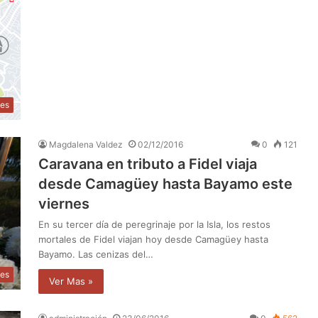
les
Magdalena Valdez
02/12/2016
0
121
Caravana en tributo a Fidel viaja
desde Camagüey hasta Bayamo este
viernes
En su tercer día de peregrinaje por la Isla, los restos
mortales de Fidel viajan hoy desde Camagüey hasta
Bayamo. Las cenizas del…
les
Ver Mas »