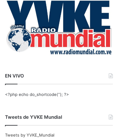
r
:
EN VIVO
<?php echo do_shortcode(‘‘); ?>
Tweets de YVKE Mundial
Tweets by YVKE_Mundial