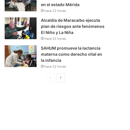
en el estado Mérida
hace 22 horas
Alcaldía de Maracaibo ejecuta
plan de riesgos ante fenómenos
El Niño y La Niña
hace 22 horas
SAHUM promueve la lactancia
materna como derecho vital en
la infancia
hace 22 horas
P
S
á
i
g
g
i
u
n
i
a
e
A
n