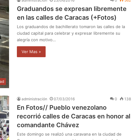
administración
23/06/2016
0
562
Graduandos se expresan libremente
en las calles de Caracas (+Fotos)
Los graduandos de bachillerato tomaron las calles de la
ciudad capital para celebrar y expresar libremente su
alegría con motivo…
Ver Mas »
dad
administración
07/03/2016
0
138
En Fotos// Pueblo venezolano
recorrió calles de Caracas en honor al
comandante Chávez
Este domingo se realizó una caravana en la ciudad de