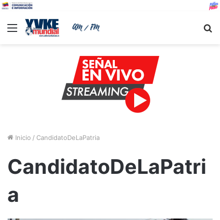
Menu
B
Inicio
/
CandidatoDeLaPatria
CandidatoDeLaPatri
a