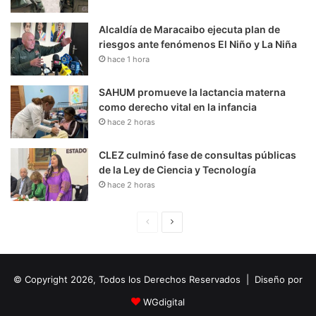
Alcaldía de Maracaibo ejecuta plan de
riesgos ante fenómenos El Niño y La Niña
hace 1 hora
SAHUM promueve la lactancia materna
como derecho vital en la infancia
hace 2 horas
CLEZ culminó fase de consultas públicas
de la Ley de Ciencia y Tecnología
hace 2 horas
P
S
á
i
g
g
© Copyright 2026, Todos los Derechos Reservados | Diseño por
i
u
n
i
WGdigital