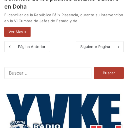
en Doha
El canciller de la República Félix Plasencia, durante su intervención
en la VI Cumbre de Jefes de Estado y de…
Ver Mas »
Página Anterior
Siguiente Pagina
B
u
s
c
a
r
: