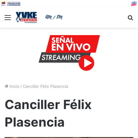
Menu
B
Inicio
/
Canciller Félix Plasencia
Canciller Félix
Plasencia