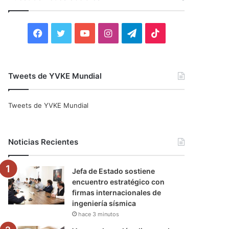
r
:
F
T
Y
I
T
T
a
w
o
n
e
i
c
i
u
s
l
k
Tweets de YVKE Mundial
e
t
T
t
e
T
Tweets de YVKE Mundial
b
t
u
a
g
o
o
e
b
g
r
k
Noticias Recientes
o
r
e
r
a
Jefa de Estado sostiene
k
a
m
encuentro estratégico con
firmas internacionales de
m
ingeniería sísmica
hace 3 minutos