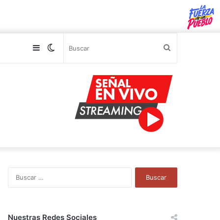
Sidebar
Switch
Buscar
skin
B
u
s
c
a
Nuestras Redes Sociales