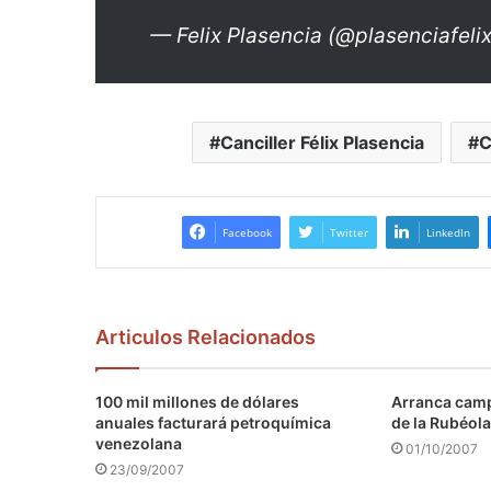
— Felix Plasencia (@plasenciafeli
Canciller Félix Plasencia
C
Facebook
Twitter
LinkedIn
Articulos Relacionados
100 mil millones de dólares
Arranca camp
anuales facturará petroquímica
de la Rubéola
venezolana
01/10/2007
23/09/2007