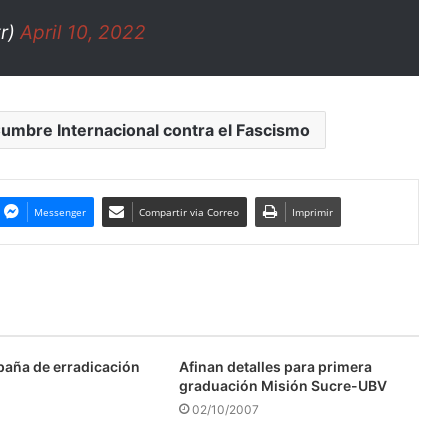
xr)
April 10, 2022
umbre Internacional contra el Fascismo
Messenger
Compartir via Correo
Imprimir
aña de erradicación
Afinan detalles para primera
graduación Misión Sucre-UBV
02/10/2007