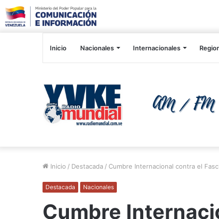
Inicio
Nacionales
Internacionales
Regio
Inicio
/
Destacada
/
Cumbre Internacional contra el Fasci
Destacada
Nacionales
Cumbre Internacio