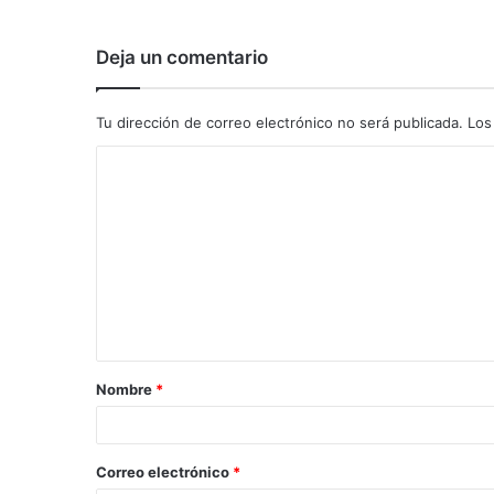
Deja un comentario
Tu dirección de correo electrónico no será publicada.
Los
C
o
m
e
n
t
a
Nombre
*
r
i
o
Correo electrónico
*
*